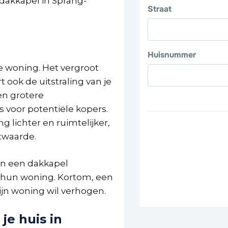
dakkapel in Sprang-
g
e woning. Het vergroot
 ook de uitstraling van je
en grotere
s voor potentiële kopers.
 lichter en ruimtelijker,
twaarde.
 in een dakkapel
an hun woning. Kortom, een
jn woning wil verhogen.
je huis in