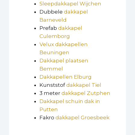
Sleepdakkapel Wijchen
Dubbele
dakkapel
Barneveld
Prefab
dakkapel
Culemborg
Velux dakkapellen
Beuningen
Dakkapel plaatsen
Bemmel
Dakkapellen Elburg
Kunststof
dakkapel Tiel
3 meter
dakkapel Zutphen
Dakkapel schuin dak in
Putten
Fakro
dakkapel Groesbeek