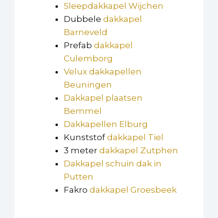
Sleepdakkapel Wijchen
Dubbele
dakkapel
Barneveld
Prefab
dakkapel
Culemborg
Velux dakkapellen
Beuningen
Dakkapel plaatsen
Bemmel
Dakkapellen Elburg
Kunststof
dakkapel Tiel
3 meter
dakkapel Zutphen
Dakkapel schuin dak in
Putten
Fakro
dakkapel Groesbeek